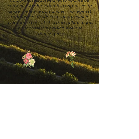
du pays et restaurée avec la volonté de
conserver sa physionomie d’origine, cette
ancienne ferme puis ancien manège est
maintenant destinée à vous accueillir
avec tout le confort et la tranquillité requis
pour passer un agréable séjour
touristique.
Dîners Typiques
Parking
Piscine
Terrasse Extérieur